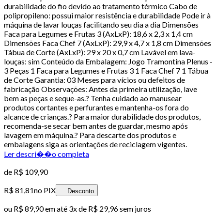
durabilidade do fio devido ao tratamento térmico Cabo de
polipropileno: possui maior resistência e durabilidade Pode ir à
máquina de lavar louças facilitando seu dia a dia Dimensões
Faca para Legumes e Frutas 3 (AxLxP): 18,6 x 2,3 x 1,4 cm
Dimensões Faca Chef 7 (AxLxP): 29,9 x 4,7 x 1,8 cm Dimensões
Tábua de Corte (AxLxP): 29 x 20 x 0,7 cm Lavável em lava-
louças: sim Conteúdo da Embalagem: Jogo Tramontina Plenus -
3 Peças 1 Faca para Legumes e Frutas 3 1 Faca Chef 7 1 Tábua
de Corte Garantia: 03 Meses para vícios ou defeitos de
fabricação Observações: Antes da primeira utilização, lave
bem as peças e seque-as.? Tenha cuidado ao manusear
produtos cortantes e perfurantes e mantenha-os fora do
alcance de crianças.? Para maior durabilidade dos produtos,
recomenda-se secar bem antes de guardar, mesmo após
lavagem em máquina.? Para descarte dos produtos e
embalagens siga as orientações de reciclagem vigentes.
Ler descri��o completa
de
R$ 109,90
R$ 81,81
no PIX
Desconto
ou
R$ 89,90
em até
3x de R$ 29,96 sem juros