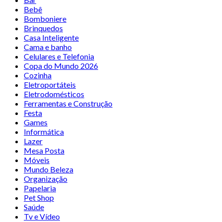
Bebê
Bomboniere
Brinquedos
Casa Inteligente
Cama e banho
Celulares e Telefonia
Copa do Mundo 2026
Cozinha
Eletroportáteis
Eletrodomésticos
Ferramentas e Construção
Festa
Games
Informática
Lazer
Mesa Posta
Móveis
Mundo Beleza
Organização
Papelaria
Pet Shop
Saúde
Tv e Vídeo