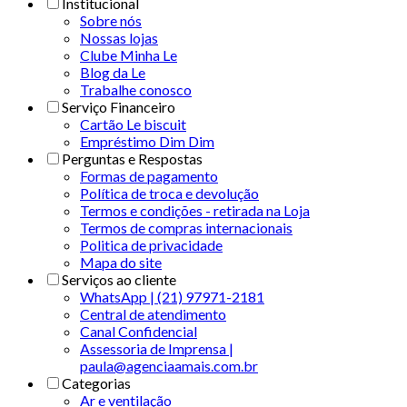
Institucional
Sobre nós
Nossas lojas
Clube Minha Le
Blog da Le
Trabalhe conosco
Serviço Financeiro
Cartão Le biscuit
Empréstimo Dim Dim
Perguntas e Respostas
Formas de pagamento
Política de troca e devolução
Termos e condições - retirada na Loja
Termos de compras internacionais
Politica de privacidade
Mapa do site
Serviços ao cliente
WhatsApp | (21) 97971-2181
Central de atendimento
Canal Confidencial
Assessoria de Imprensa |
paula@agenciaamais.com.br
Categorias
Ar e ventilação