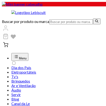
Buscar por produto ou marca
Menu
Dia dos Pais
Eletroportáteis
Tv's
Brinquedos
Ar e Ventilação
Áudio
Servir
Blog
Canal da Le