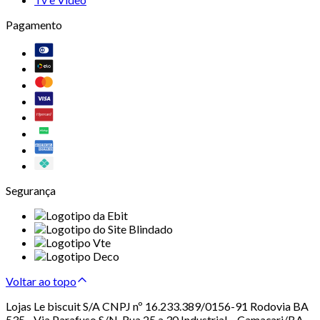
Pagamento
Segurança
Voltar ao topo
Lojas Le biscuit S/A CNPJ nº 16.233.389/0156-91 Rodovia BA
535 - Via Parafuso S/N, Rua 25 a 30 Industrial – Camaçari/BA –