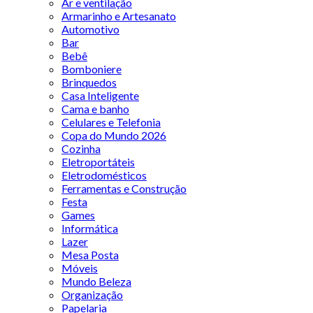
Ar e ventilação
Armarinho e Artesanato
Automotivo
Bar
Bebê
Bomboniere
Brinquedos
Casa Inteligente
Cama e banho
Celulares e Telefonia
Copa do Mundo 2026
Cozinha
Eletroportáteis
Eletrodomésticos
Ferramentas e Construção
Festa
Games
Informática
Lazer
Mesa Posta
Móveis
Mundo Beleza
Organização
Papelaria