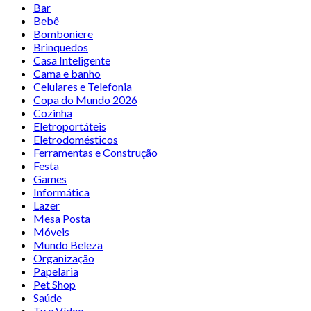
Bar
Bebê
Bomboniere
Brinquedos
Casa Inteligente
Cama e banho
Celulares e Telefonia
Copa do Mundo 2026
Cozinha
Eletroportáteis
Eletrodomésticos
Ferramentas e Construção
Festa
Games
Informática
Lazer
Mesa Posta
Móveis
Mundo Beleza
Organização
Papelaria
Pet Shop
Saúde
Tv e Vídeo