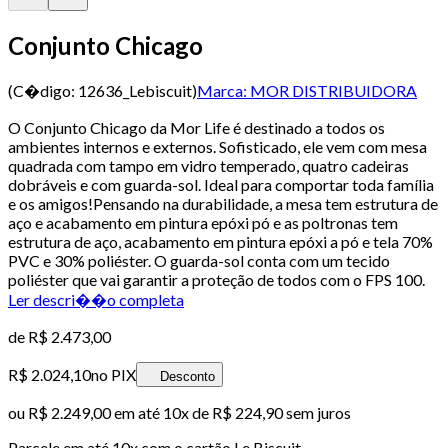
Conjunto Chicago
(C�digo:
12636_Lebiscuit
)
Marca:
MOR DISTRIBUIDORA
O Conjunto Chicago da Mor Life é destinado a todos os
ambientes internos e externos. Sofisticado, ele vem com mesa
quadrada com tampo em vidro temperado, quatro cadeiras
dobráveis e com guarda-sol. Ideal para comportar toda família
e os amigos!Pensando na durabilidade, a mesa tem estrutura de
aço e acabamento em pintura epóxi pó e as poltronas tem
estrutura de aço, acabamento em pintura epóxi a pó e tela 70%
PVC e 30% poliéster. O guarda-sol conta com um tecido
poliéster que vai garantir a proteção de todos com o FPS 100.
Ler descri��o completa
de
R$ 2.473,00
R$ 2.024,10
no PIX
Desconto
ou
R$ 2.249,00
em até
10x de R$ 224,90 sem juros
Parcele em até
10
x com o cartão
Le Biscuit