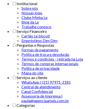
Institucional
Sobre nós
Nossas lojas
Clube Minha Le
Blog da Le
Trabalhe conosco
Serviço Financeiro
Cartão Le biscuit
Empréstimo Dim Dim
Perguntas e Respostas
Formas de pagamento
Política de troca e devolução
Termos e condições - retirada na Loja
Termos de compras internacionais
Politica de privacidade
Mapa do site
Serviços ao cliente
WhatsApp | (21) 97971-2181
Central de atendimento
Canal Confidencial
Assessoria de Imprensa |
paula@agenciaamais.com.br
Categorias