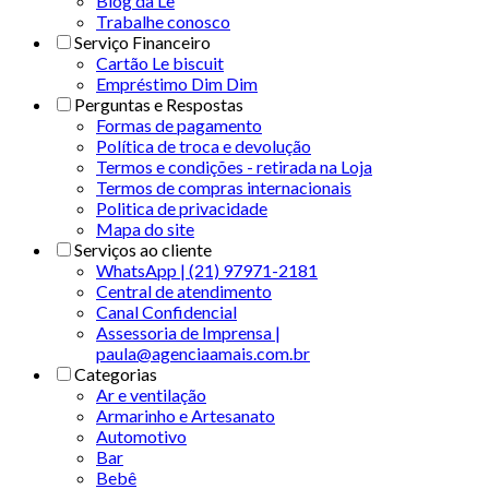
Blog da Le
Trabalhe conosco
Serviço Financeiro
Cartão Le biscuit
Empréstimo Dim Dim
Perguntas e Respostas
Formas de pagamento
Política de troca e devolução
Termos e condições - retirada na Loja
Termos de compras internacionais
Politica de privacidade
Mapa do site
Serviços ao cliente
WhatsApp | (21) 97971-2181
Central de atendimento
Canal Confidencial
Assessoria de Imprensa |
paula@agenciaamais.com.br
Categorias
Ar e ventilação
Armarinho e Artesanato
Automotivo
Bar
Bebê