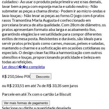
cuidados:- Ao usar o produto pela primeira vez e nas demais,
lavar bem a peça com esponja macia e sabão neutro;- Não
submeter as peças a chama direta;- Podem ir ao micro-ondas e
lava-louças;- Não levar as peças ao forno.O jogo com 6 pratos
rasos Tramontina Maria Augusta é confeccionado em
porcelana branca de alta qualidade. Com 28cm de diâmetro, os
pratos apresentam formato aba larga e acabamento liso,
garantindo elegância e versatilidade para compor diferentes
estilos de mesa posta. Resistentes e duráveis, são ideais para
servir pratos principais como carnes, massas, peixes e saladas,
mantendo o charme e a sofisticação em ocasiões cotidianas ou
especiais. O design clean facilita a harmonização com outros
utensílios e louças, proporcionando praticidade e beleza em
todas as refeições.
Ler descri��o completa
R$ 210,16
no PIX
Desconto
ou
R$ 233,51
em até
7x de R$ 33,35 sem juros
Parcele em até
7
x com o cartão
Le Biscuit
Ver mais formas de pagamento
Selecione ou digite a quantidade desejada