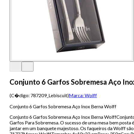
Conjunto 6 Garfos Sobremesa Aço Ino
(C�digo:
787209_Lebiscuit
)
Marca:
Wolff
Conjunto 6 Garfos Sobremesa Aço Inox Berna Wolff
Conjunto 6 Garfos Sobremesa Aço Inox Berna WolffConjunto 
Garfos Para Sobremesa. O sucesso de uma mesa bem posta é reu
jantar em um banquete majestoso. Os faqueiros da Wolff sã
71727Marca: WolffTamanho: 4x10x22 cmPeso: 350gCor: Pra