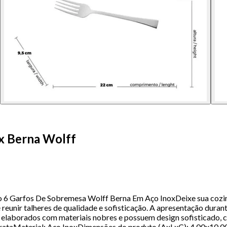
x Berna Wolff
6 Garfos De Sobremesa Wolff Berna Em Aço InoxDeixe sua cozinh
nir talheres de qualidade e sofisticação. A apresentação durante
o elaborados com materiais nobres e possuem design sofisticado
taMaterial: Aço InoxDimensões do produto (AxLxC): 4,00x10,0