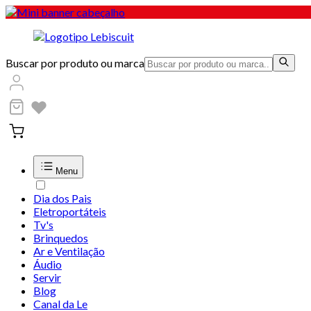
Buscar por produto ou marca
Menu
Dia dos Pais
Eletroportáteis
Tv's
Brinquedos
Ar e Ventilação
Áudio
Servir
Blog
Canal da Le