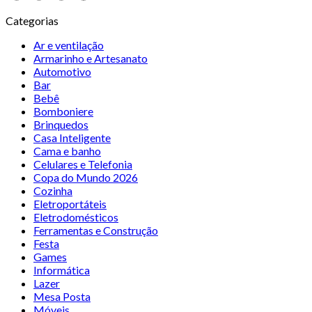
Categorias
Ar e ventilação
Armarinho e Artesanato
Automotivo
Bar
Bebê
Bomboniere
Brinquedos
Casa Inteligente
Cama e banho
Celulares e Telefonia
Copa do Mundo 2026
Cozinha
Eletroportáteis
Eletrodomésticos
Ferramentas e Construção
Festa
Games
Informática
Lazer
Mesa Posta
Móveis