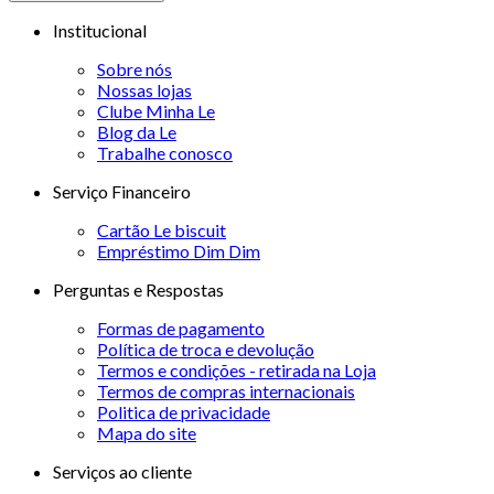
Institucional
Sobre nós
Nossas lojas
Clube Minha Le
Blog da Le
Trabalhe conosco
Serviço Financeiro
Cartão Le biscuit
Empréstimo Dim Dim
Perguntas e Respostas
Formas de pagamento
Política de troca e devolução
Termos e condições - retirada na Loja
Termos de compras internacionais
Politica de privacidade
Mapa do site
Serviços ao cliente