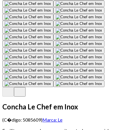
Concha Le Chef em Inox
(C�digo:
5085609
)
Marca:
Le