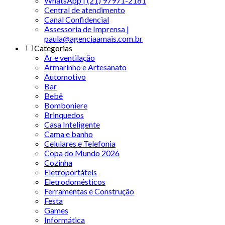
WhatsApp | (21) 97971-2181
Central de atendimento
Canal Confidencial
Assessoria de Imprensa |
paula@agenciaamais.com.br
Categorias
Ar e ventilação
Armarinho e Artesanato
Automotivo
Bar
Bebê
Bomboniere
Brinquedos
Casa Inteligente
Cama e banho
Celulares e Telefonia
Copa do Mundo 2026
Cozinha
Eletroportáteis
Eletrodomésticos
Ferramentas e Construção
Festa
Games
Informática