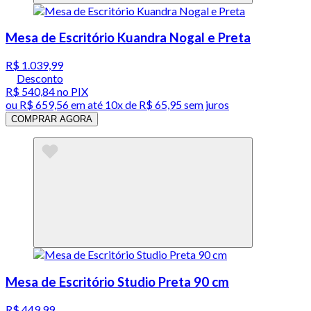
Mesa de Escritório Kuandra Nogal e Preta
R$ 1.039,99
Desconto
R$ 540,84
no PIX
ou
R$ 659,56
em até
10x de R$ 65,95 sem juros
COMPRAR AGORA
Mesa de Escritório Studio Preta 90 cm
R$ 449,99