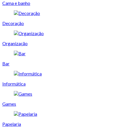
Cama e banho
Decoração
Organização
Bar
Informática
Games
Papelaria