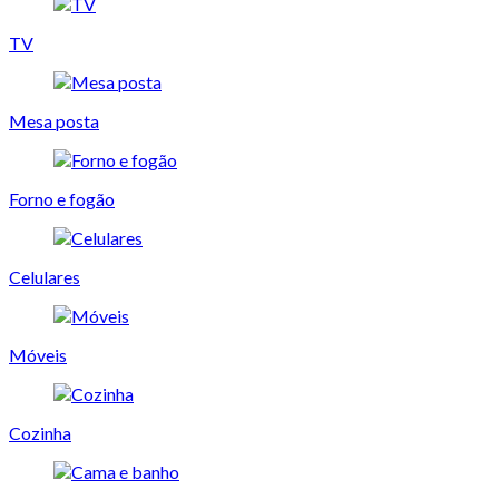
TV
Mesa posta
Forno e fogão
Celulares
Móveis
Cozinha