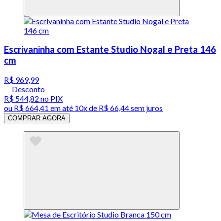
Escrivaninha com Estante Studio Nogal e Preta 146
cm
R$ 969,99
Desconto
R$ 544,82
no PIX
ou
R$ 664,41
em até
10x de R$ 66,44 sem juros
COMPRAR AGORA