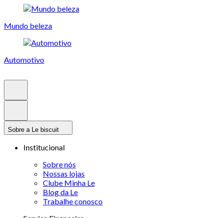
Mundo beleza
Automotivo
Sobre a Le biscuit
Institucional
Sobre nós
Nossas lojas
Clube Minha Le
Blog da Le
Trabalhe conosco