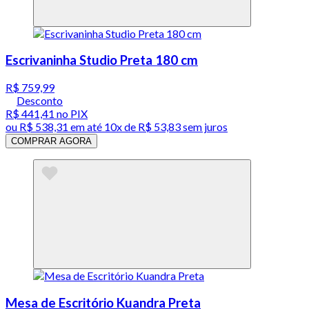
Escrivaninha Studio Preta 180 cm
R$ 759,99
Desconto
R$ 441,41
no PIX
ou
R$ 538,31
em até
10x de R$ 53,83 sem juros
COMPRAR AGORA
Mesa de Escritório Kuandra Preta