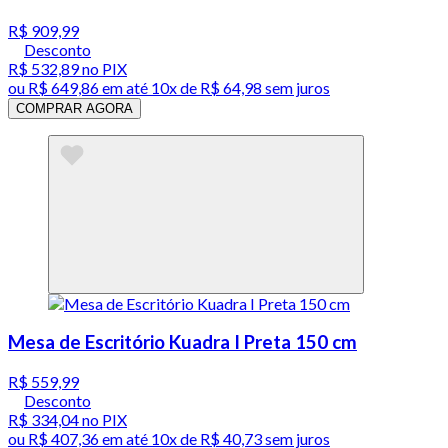
R$ 909,99
Desconto
R$ 532,89
no PIX
ou
R$ 649,86
em até
10x de R$ 64,98 sem juros
COMPRAR AGORA
Mesa de Escritório Kuadra I Preta 150 cm
R$ 559,99
Desconto
R$ 334,04
no PIX
ou
R$ 407,36
em até
10x de R$ 40,73 sem juros