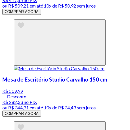
R$ 417,55
no PIX
ou
R$ 509,21
em até
10x de R$ 50,92 sem juros
COMPRAR AGORA
Mesa de Escritório Studio Carvalho 150 cm
R$ 509,99
Desconto
R$ 282,33
no PIX
ou
R$ 344,31
em até
10x de R$ 34,43 sem juros
COMPRAR AGORA