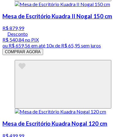
Mesa de Escritório Kuadra II Nogal 150 cm
R$ 879,99
Desconto
R$ 540,84
no PIX
ou
R$ 659,56
em até
10x de R$ 65,95 sem juros
COMPRAR AGORA
Mesa de Escritório Kuadra Nogal 120 cm
R$ 499,99