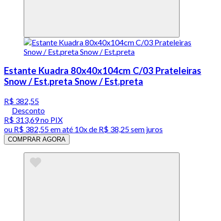
Estante Kuadra 80x40x104cm C/03 Prateleiras
Snow / Est.preta Snow / Est.preta
R$ 382,55
Desconto
R$ 313,69
no PIX
ou
R$ 382,55
em até
10x de R$ 38,25 sem juros
COMPRAR AGORA