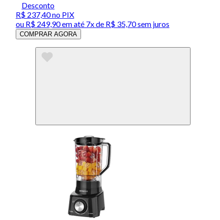
Desconto
R$ 237,40
no PIX
ou
R$ 249,90
em até
7x de R$ 35,70 sem juros
COMPRAR AGORA