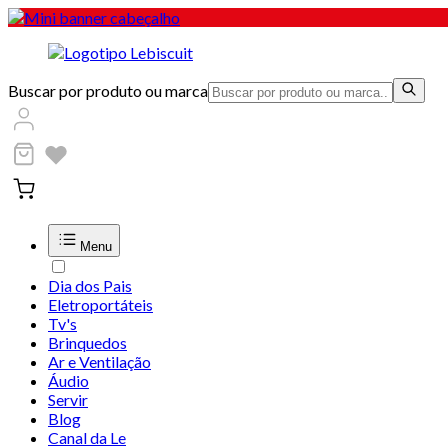
Buscar por produto ou marca
Menu
Dia dos Pais
Eletroportáteis
Tv's
Brinquedos
Ar e Ventilação
Áudio
Servir
Blog
Canal da Le