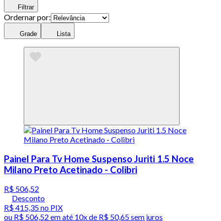
Filtrar
Ordernar por:
Grade
Lista
Painel Para Tv Home Suspenso Juriti 1.5 Noce
Milano Preto Acetinado - Colibri
R$ 506,52
Desconto
R$ 415,35
no PIX
ou
R$ 506,52
em até
10x de R$ 50,65 sem juros