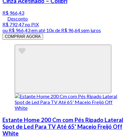
Cinza Acetinado – Colibri
R$ 966,43
Desconto
R$ 792,47
no PIX
ou
R$ 966,43
em até
10x de R$ 96,64 sem juros
COMPRAR AGORA
Estante Home 200 Cm com Pés Ripado Lateral
Spot de Led Para TV Até 65' Maceio Freijó Off
White