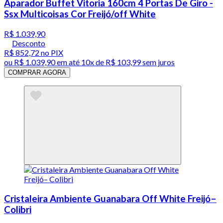
Aparador Buffet Vitoria 160cm 4 Portas De Giro -
Ssx Multicoisas Cor Freijó/off White
R$ 1.039,90
Desconto
R$ 852,72
no PIX
ou
R$ 1.039,90
em até
10x de R$ 103,99 sem juros
COMPRAR AGORA
Cristaleira Ambiente Guanabara Off White Freijó–
Colibri