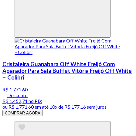
Cristaleira Guanabara Off White Freijó Com
Aparador Para Sala Buffet Vitória Freijó Off White
– Colibri
R$ 1.771,60
Desconto
R$ 1.452,71
no PIX
ou
R$ 1.771,60
em até
10x de R$ 177,16 sem juros
COMPRAR AGORA