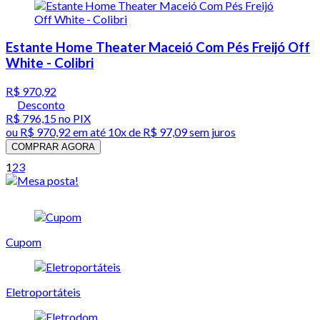
Estante Home Theater Maceió Com Pés Freijó Off
White - Colibri
R$ 970,92
Desconto
R$ 796,15
no PIX
ou
R$ 970,92
em até
10x de R$ 97,09 sem juros
COMPRAR AGORA
1
2
3
Cupom
Eletroportáteis