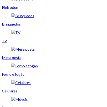
Eletrodom
Brinquedos
TV
Mesa posta
Forno e fogão
Celulares