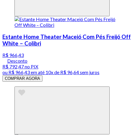
Estante Home Theater Maceió Com Pés Freijó Off
White – Colibri
R$ 966,43
Desconto
R$ 792,47
no PIX
ou
R$ 966,43
em até
10x de R$ 96,64 sem juros
COMPRAR AGORA