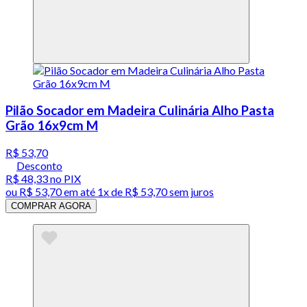
Pilão Socador em Madeira Culinária Alho Pasta
Grão 16x9cm M
R$ 53,70
Desconto
R$ 48,33
no PIX
ou
R$ 53,70
em até 1x de
R$ 53,70
sem juros
COMPRAR AGORA