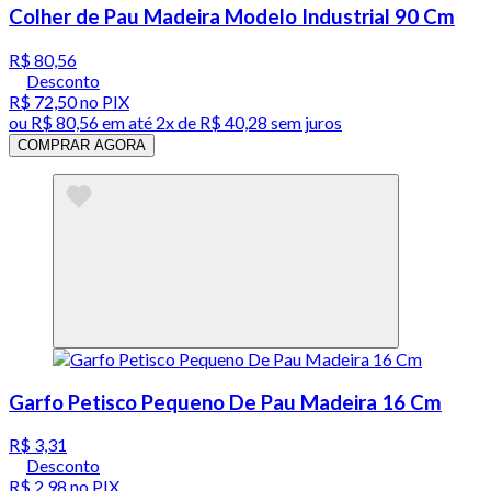
Colher de Pau Madeira Modelo Industrial 90 Cm
R$ 80,56
Desconto
R$ 72,50
no PIX
ou
R$ 80,56
em até
2x de R$ 40,28 sem juros
COMPRAR AGORA
Garfo Petisco Pequeno De Pau Madeira 16 Cm
R$ 3,31
Desconto
R$ 2,98
no PIX