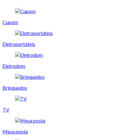
Cupom
Eletroportáteis
Eletrodom
Brinquedos
TV
Mesa posta