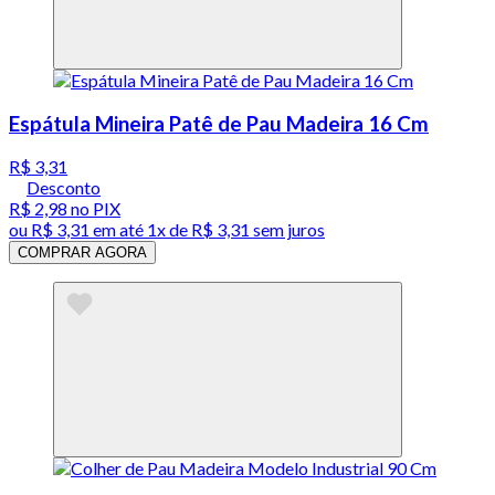
Espátula Mineira Patê de Pau Madeira 16 Cm
R$ 3,31
Desconto
R$ 2,98
no PIX
ou
R$ 3,31
em até 1x de
R$ 3,31
sem juros
COMPRAR AGORA