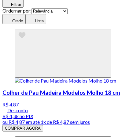
Filtrar
Ordernar por:
Grade
Lista
Colher de Pau Madeira Modelos Molho 18 cm
R$ 4,87
Desconto
R$ 4,38
no PIX
ou
R$ 4,87
em até 1x de
R$ 4,87
sem juros
COMPRAR AGORA