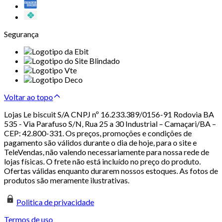
Segurança
Voltar ao topo
Lojas Le biscuit S/A CNPJ nº 16.233.389/0156-91 Rodovia BA
535 - Via Parafuso S/N, Rua 25 a 30 Industrial – Camaçari/BA –
CEP: 42.800-331. Os preços, promoções e condições de
pagamento são válidos durante o dia de hoje, para o site e
TeleVendas, não valendo necessariamente para nossa rede de
lojas físicas. O frete não está incluído no preço do produto.
Ofertas válidas enquanto durarem nossos estoques. As fotos de
produtos são meramente ilustrativas.
Politica de privacidade
Termos de uso