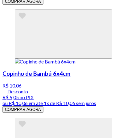
COMPRAR AGORA
Copinho de Bambú 6x4cm
R$ 10,06
Desconto
R$ 9,05
no PIX
ou
R$ 10,06
em até 1x de
R$ 10,06
sem juros
COMPRAR AGORA