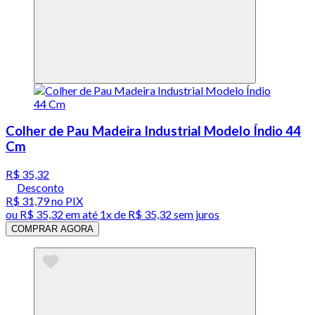
Colher de Pau Madeira Industrial Modelo Índio 44
Cm
R$ 35,32
Desconto
R$ 31,79
no PIX
ou
R$ 35,32
em até 1x de
R$ 35,32
sem juros
COMPRAR AGORA