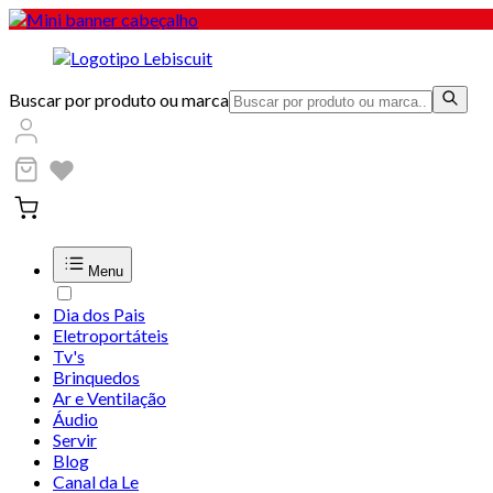
Buscar por produto ou marca
Menu
Dia dos Pais
Eletroportáteis
Tv's
Brinquedos
Ar e Ventilação
Áudio
Servir
Blog
Canal da Le