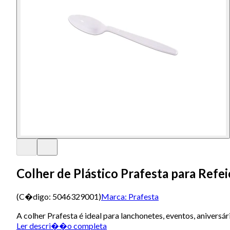
Colher de Plástico Prafesta para Ref
(C�digo:
5046329001
)
Marca:
Prafesta
A colher Prafesta é ideal para lanchonetes, eventos, aniversár
Ler descri��o completa