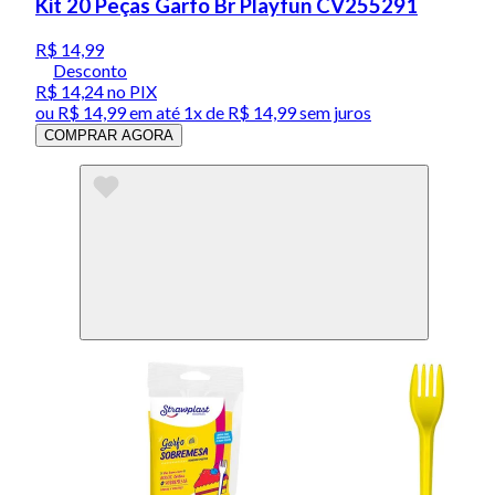
Kit 20 Peças Garfo Br Playfun CV255291
R$ 14,99
Desconto
R$ 14,24
no PIX
ou
R$ 14,99
em até 1x de
R$ 14,99
sem juros
COMPRAR AGORA