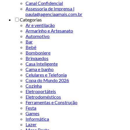
Canal Confidencial
Assessoria de Imprensa |
paula@agenciaamais.com.br
Categorias
Ar e ventilação
Armarinho e Artesanato
Automotivo
Bar
Bebê
Bomboniere
Brinquedos
Casa Inteligente
Cama e banho
Celulares e Telefonia
Copa do Mundo 2026
Cozinha
Eletroportáteis
Eletrodomésticos
Ferramentas e Construção
Festa
Games
Informática
Lazer
Mesa Posta