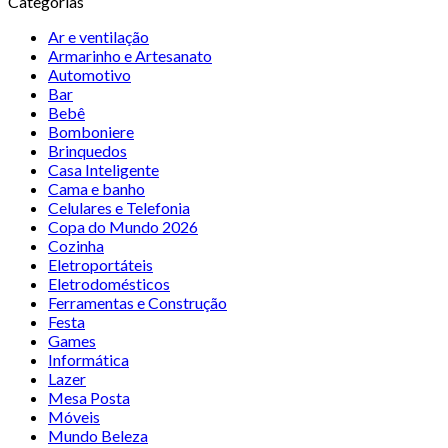
Categorias
Ar e ventilação
Armarinho e Artesanato
Automotivo
Bar
Bebê
Bomboniere
Brinquedos
Casa Inteligente
Cama e banho
Celulares e Telefonia
Copa do Mundo 2026
Cozinha
Eletroportáteis
Eletrodomésticos
Ferramentas e Construção
Festa
Games
Informática
Lazer
Mesa Posta
Móveis
Mundo Beleza