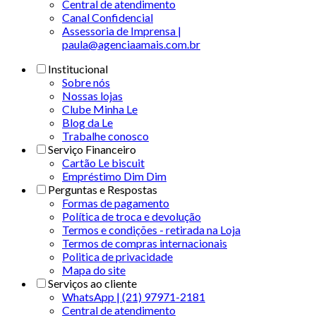
Central de atendimento
Canal Confidencial
Assessoria de Imprensa |
paula@agenciaamais.com.br
Institucional
Sobre nós
Nossas lojas
Clube Minha Le
Blog da Le
Trabalhe conosco
Serviço Financeiro
Cartão Le biscuit
Empréstimo Dim Dim
Perguntas e Respostas
Formas de pagamento
Política de troca e devolução
Termos e condições - retirada na Loja
Termos de compras internacionais
Politica de privacidade
Mapa do site
Serviços ao cliente
WhatsApp | (21) 97971-2181
Central de atendimento