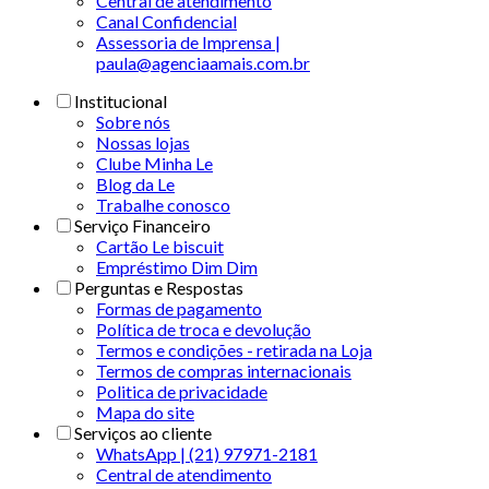
Central de atendimento
Canal Confidencial
Assessoria de Imprensa |
paula@agenciaamais.com.br
Institucional
Sobre nós
Nossas lojas
Clube Minha Le
Blog da Le
Trabalhe conosco
Serviço Financeiro
Cartão Le biscuit
Empréstimo Dim Dim
Perguntas e Respostas
Formas de pagamento
Política de troca e devolução
Termos e condições - retirada na Loja
Termos de compras internacionais
Politica de privacidade
Mapa do site
Serviços ao cliente
WhatsApp | (21) 97971-2181
Central de atendimento