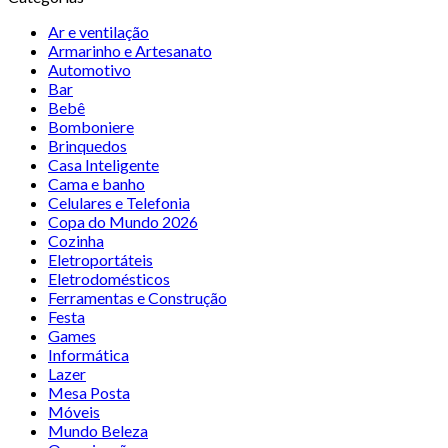
Ar e ventilação
Armarinho e Artesanato
Automotivo
Bar
Bebê
Bomboniere
Brinquedos
Casa Inteligente
Cama e banho
Celulares e Telefonia
Copa do Mundo 2026
Cozinha
Eletroportáteis
Eletrodomésticos
Ferramentas e Construção
Festa
Games
Informática
Lazer
Mesa Posta
Móveis
Mundo Beleza