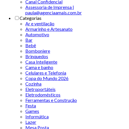
Canal Confidencial
Assessoria de Imprensa |
paula@agenciaamais.com.br
Categorias
Ar e ventilação
Armarinho e Artesanato
Automotivo
Bar
Bebê
Bomboniere
Brinquedos
Casa Inteligente
Cama e banho
Celulares e Telefonia
Copa do Mundo 2026
Cozinha
Eletroportáteis
Eletrodomésticos
Ferramentas e Construção
Festa
Games
Informática
Lazer
Mesa Posta