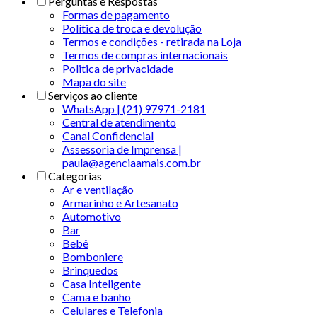
Perguntas e Respostas
Formas de pagamento
Política de troca e devolução
Termos e condições - retirada na Loja
Termos de compras internacionais
Politica de privacidade
Mapa do site
Serviços ao cliente
WhatsApp | (21) 97971-2181
Central de atendimento
Canal Confidencial
Assessoria de Imprensa |
paula@agenciaamais.com.br
Categorias
Ar e ventilação
Armarinho e Artesanato
Automotivo
Bar
Bebê
Bomboniere
Brinquedos
Casa Inteligente
Cama e banho
Celulares e Telefonia