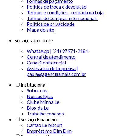
Formas de pagamento
Política de troca e devolução
Termos e condições - retirada na Loja
Termos de compras internacionais
Politica de privacidade
Mapa do site
Serviços ao cliente
WhatsApp | (21) 97971-2181
Central de atendimento
Canal Confidencial
Assessoria de Imprensa |
paula@agenciaamais.com.br
Institucional
Sobre nós
Nossas lojas
Clube Minha Le
Blog da Le
Trabalhe conosco
Serviço Financeiro
Cartão Le biscuit
Empréstimo Dim Dim