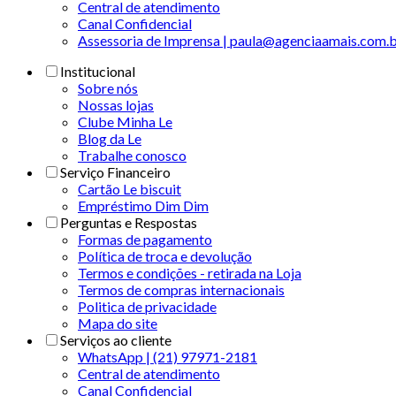
Central de atendimento
Canal Confidencial
Assessoria de Imprensa | paula@agenciaamais.com.
Institucional
Sobre nós
Nossas lojas
Clube Minha Le
Blog da Le
Trabalhe conosco
Serviço Financeiro
Cartão Le biscuit
Empréstimo Dim Dim
Perguntas e Respostas
Formas de pagamento
Política de troca e devolução
Termos e condições - retirada na Loja
Termos de compras internacionais
Politica de privacidade
Mapa do site
Serviços ao cliente
WhatsApp | (21) 97971-2181
Central de atendimento
Canal Confidencial