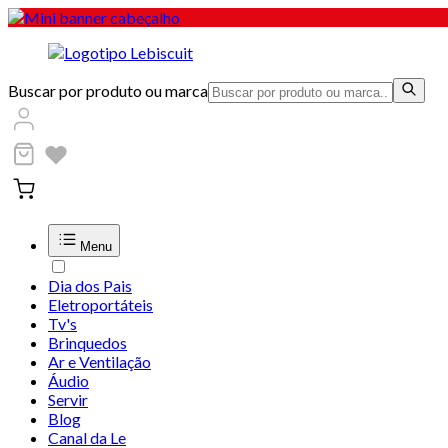
Buscar por produto ou marca
Menu
Dia dos Pais
Eletroportáteis
Tv's
Brinquedos
Ar e Ventilação
Áudio
Servir
Blog
Canal da Le