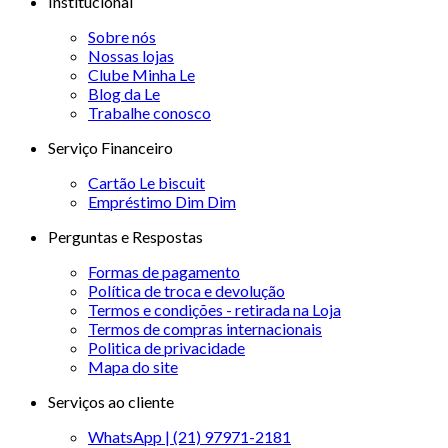
Institucional
Sobre nós
Nossas lojas
Clube Minha Le
Blog da Le
Trabalhe conosco
Serviço Financeiro
Cartão Le biscuit
Empréstimo Dim Dim
Perguntas e Respostas
Formas de pagamento
Política de troca e devolução
Termos e condições - retirada na Loja
Termos de compras internacionais
Politica de privacidade
Mapa do site
Serviços ao cliente
WhatsApp | (21) 97971-2181