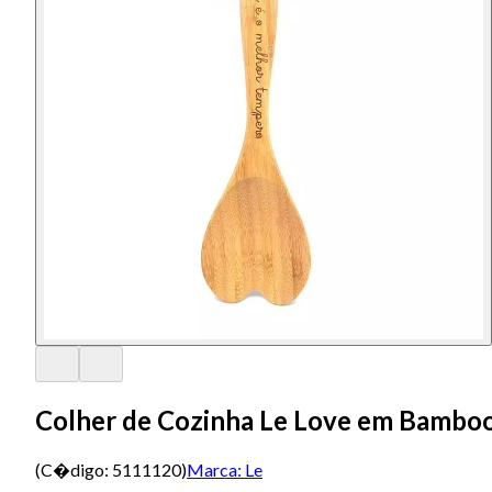
Colher de Cozinha Le Love em Bambo
(C�digo:
5111120
)
Marca:
Le