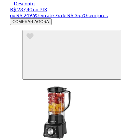
Desconto
R$ 237,40
no PIX
ou
R$ 249,90
em até
7x de R$ 35,70 sem juros
COMPRAR AGORA