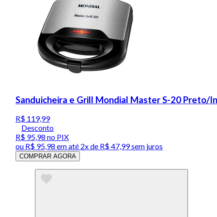
Sanduicheira e Grill Mondial Master S-20 Preto/
R$ 119,99
Desconto
R$ 95,98
no PIX
ou
R$ 95,98
em até
2x de R$ 47,99 sem juros
COMPRAR AGORA