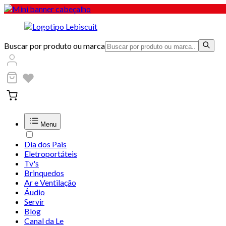
Buscar por produto ou marca
Menu
Dia dos Pais
Eletroportáteis
Tv's
Brinquedos
Ar e Ventilação
Áudio
Servir
Blog
Canal da Le