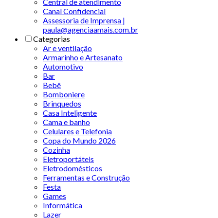
Central de atendimento
Canal Confidencial
Assessoria de Imprensa |
paula@agenciaamais.com.br
Categorias
Ar e ventilação
Armarinho e Artesanato
Automotivo
Bar
Bebê
Bomboniere
Brinquedos
Casa Inteligente
Cama e banho
Celulares e Telefonia
Copa do Mundo 2026
Cozinha
Eletroportáteis
Eletrodomésticos
Ferramentas e Construção
Festa
Games
Informática
Lazer