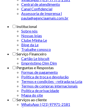
Central de atendimento
Canal Confidencial
Assessoria de Imprensa |
paula@agenciaamais.com.br
Institucional
Sobre nós
Nossas lojas
Clube Minha Le
Blog da Le
Trabalhe conosco
Serviço Financeiro
Cartão Le biscuit
Empréstimo Dim Dim
Perguntas e Respostas
Formas de pagamento
Política de troca e devolução
Termos e condições - retirada na Loja
Termos de compras internacionais
Politica de privacidade
Mapa do site
Serviços ao cliente
WhatsApp | (21) 97971-2181