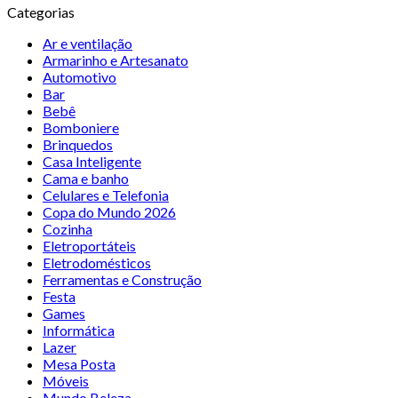
Categorias
Ar e ventilação
Armarinho e Artesanato
Automotivo
Bar
Bebê
Bomboniere
Brinquedos
Casa Inteligente
Cama e banho
Celulares e Telefonia
Copa do Mundo 2026
Cozinha
Eletroportáteis
Eletrodomésticos
Ferramentas e Construção
Festa
Games
Informática
Lazer
Mesa Posta
Móveis
Mundo Beleza