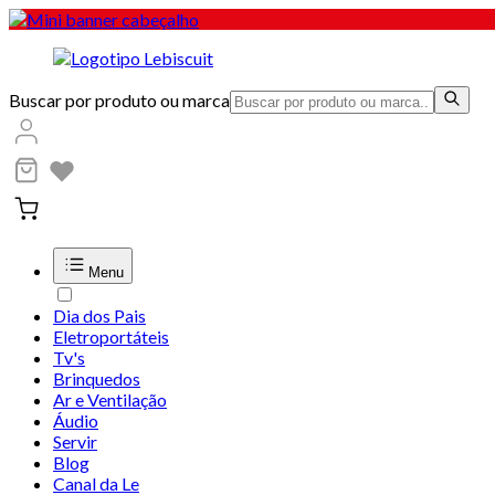
Buscar por produto ou marca
Menu
Dia dos Pais
Eletroportáteis
Tv's
Brinquedos
Ar e Ventilação
Áudio
Servir
Blog
Canal da Le