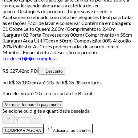
cama, valorizando ainda mais a estética do seu
quarto.Destaques do produto: Toque suave e sedoso,
Acabamento refinado com detalhes elegantes Ideal para todas
as estações Fácil de lavar e conservar Contém na embalagem:
01 Cobre Leito Queen: 2,60m (Comprimento) x 2,40m
(Largura) 02 Porta Travesseiros 80cm (Comprimento) x 55cm
(Largura) Area Útil 70cm x 50cm) Composição: 80% Algodão
20% Poliéster As Cores podem mudar de acordo com o
Monitor. Fique atento à descrição do produto.
Ler descri��o completa
R$ 327,42
no PIX
Desconto
ou
R$ 363,80
em até
10x de R$ 36,38 sem juros
Parcele em até
10
x com o cartão
Le Biscuit
Ver mais formas de pagamento
Selecione ou digite a quantidade desejada
COMPRAR AGORA
Adicionar ao carrinho