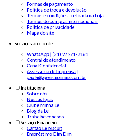
Formas de pagamento
Política de troca e devolução
Termos e condições - retirada na Loja
Termos de compras internacionais
Politica de privacidade
Mapa do site
Serviços ao cliente
WhatsApp | (21) 97971-2181
Central de atendimento
Canal Confidencial
Assessoria de Imprensa |
paula@agenciaamais.com.br
Institucional
Sobre nós
Nossas lojas
Clube Minha Le
Blog da Le
Trabalhe conosco
Serviço Financeiro
Cartão Le biscuit
Empréstimo Dim Dim