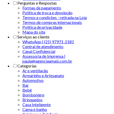
Perguntas e Respostas
Formas de pagamento
Política de troca e devolução
Termos e condições - retirada na Loja
Termos de compras internacionais
Politica de privacidade
Mapa do site
Serviços ao cliente
WhatsApp | (21) 97971-2181
Central de atendimento
Canal Confidencial
Assessoria de Imprensa |
paula@agenciaamais.com.br
Categorias
Ar e ventilação
Armarinho e Artesanato
Automotivo
Bar
Bebê
Bomboniere
Brinquedos
Casa Inteligente
Cama e banho