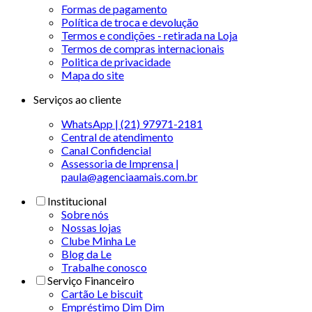
Formas de pagamento
Política de troca e devolução
Termos e condições - retirada na Loja
Termos de compras internacionais
Politica de privacidade
Mapa do site
Serviços ao cliente
WhatsApp | (21) 97971-2181
Central de atendimento
Canal Confidencial
Assessoria de Imprensa |
paula@agenciaamais.com.br
Institucional
Sobre nós
Nossas lojas
Clube Minha Le
Blog da Le
Trabalhe conosco
Serviço Financeiro
Cartão Le biscuit
Empréstimo Dim Dim