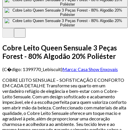
Cobre Leito Queen Sensuale 3 Peças
Forest - 80% Algodão 20% Poliéster
(C�digo:
1399770_Lebiscuit
)
Marca:
Casa Show Enxovais
COBRE LEITO SENSUALE – SOFISTICAÇÃO E CONFORTO
EM CADA DETALHE Transforme seu quarto em um
verdadeiro refúgio de elegância e bem-estar com o Cobre-
Leito Sensuale. Com um design sofisticado e acabamento
impecável, ele é a escolha perfeita para quem valoriza conforto
sem abrir mão da beleza. Confeccionado com materiais de alta
qualidade, o Cobre Leito Sensuale oferece um toque macio e
agradável à pele, além de proporcionar uma decoração
charmosa e acolhedora ao ambiente. Seu tecido leve e ao
mesmo tempo encorpado garante caimento perfeito sobre a