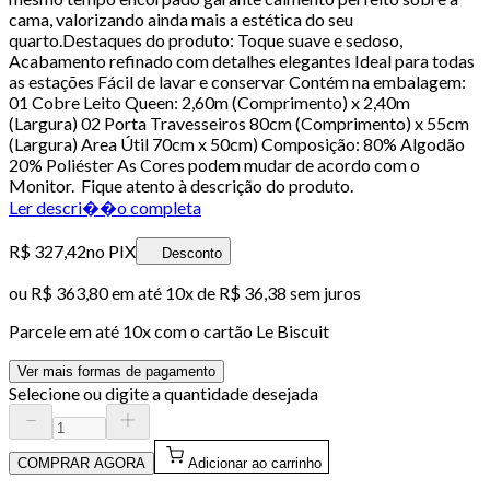
cama, valorizando ainda mais a estética do seu
quarto.Destaques do produto: Toque suave e sedoso,
Acabamento refinado com detalhes elegantes Ideal para todas
as estações Fácil de lavar e conservar Contém na embalagem:
01 Cobre Leito Queen: 2,60m (Comprimento) x 2,40m
(Largura) 02 Porta Travesseiros 80cm (Comprimento) x 55cm
(Largura) Area Útil 70cm x 50cm) Composição: 80% Algodão
20% Poliéster As Cores podem mudar de acordo com o
Monitor. Fique atento à descrição do produto.
Ler descri��o completa
R$ 327,42
no PIX
Desconto
ou
R$ 363,80
em até
10x de R$ 36,38 sem juros
Parcele em até
10
x com o cartão
Le Biscuit
Ver mais formas de pagamento
Selecione ou digite a quantidade desejada
COMPRAR AGORA
Adicionar ao carrinho