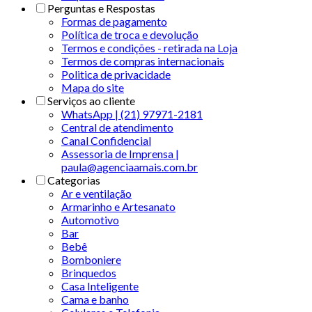
Perguntas e Respostas
Formas de pagamento
Política de troca e devolução
Termos e condições - retirada na Loja
Termos de compras internacionais
Politica de privacidade
Mapa do site
Serviços ao cliente
WhatsApp | (21) 97971-2181
Central de atendimento
Canal Confidencial
Assessoria de Imprensa |
paula@agenciaamais.com.br
Categorias
Ar e ventilação
Armarinho e Artesanato
Automotivo
Bar
Bebê
Bomboniere
Brinquedos
Casa Inteligente
Cama e banho