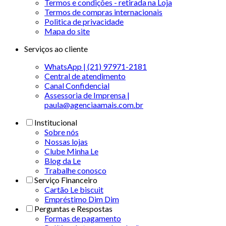
Termos e condições - retirada na Loja
Termos de compras internacionais
Politica de privacidade
Mapa do site
Serviços ao cliente
WhatsApp | (21) 97971-2181
Central de atendimento
Canal Confidencial
Assessoria de Imprensa |
paula@agenciaamais.com.br
Institucional
Sobre nós
Nossas lojas
Clube Minha Le
Blog da Le
Trabalhe conosco
Serviço Financeiro
Cartão Le biscuit
Empréstimo Dim Dim
Perguntas e Respostas
Formas de pagamento