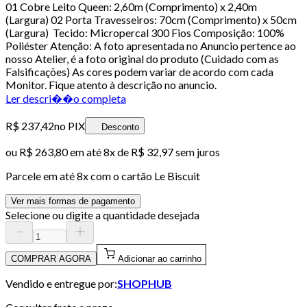
01 Cobre Leito Queen: 2,60m (Comprimento) x 2,40m
(Largura) 02 Porta Travesseiros: 70cm (Comprimento) x 50cm
(Largura) Tecido: Micropercal 300 Fios Composição: 100%
Poliéster Atenção: A foto apresentada no Anuncio pertence ao
nosso Atelier, é a foto original do produto (Cuidado com as
Falsificações) As cores podem variar de acordo com cada
Monitor. Fique atento à descrição no anuncio.
Ler descri��o completa
R$ 237,42
no PIX
Desconto
ou
R$ 263,80
em até
8x de R$ 32,97 sem juros
Parcele em até
8
x com o cartão
Le Biscuit
Ver mais formas de pagamento
Selecione ou digite a quantidade desejada
COMPRAR AGORA
Adicionar ao carrinho
Vendido e entregue por:
SHOPHUB