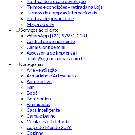
Política de troca e devolução
Termos e condições - retirada na Loja
Termos de compras internacionais
Politica de privacidade
Mapa do site
Serviços ao cliente
WhatsApp | (21) 97971-2181
Central de atendimento
Canal Confidencial
Assessoria de Imprensa |
paula@agenciaamais.com.br
Categorias
Ar e ventilação
Armarinho e Artesanato
Automotivo
Bar
Bebê
Bomboniere
Brinquedos
Casa Inteligente
Cama e banho
Celulares e Telefonia
Copa do Mundo 2026
Cozinha