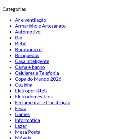
Categorias
Ar e ventilação
Armarinho e Artesanato
Automotivo
Bar
Bebê
Bomboniere
Brinquedos
Casa Inteligente
Cama e banho
Celulares e Telefonia
Copa do Mundo 2026
Cozinha
Eletroportáteis
Eletrodomésticos
Ferramentas e Construção
Festa
Games
Informática
Lazer
Mesa Posta
Móveis