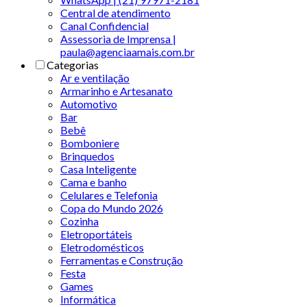
Central de atendimento
Canal Confidencial
Assessoria de Imprensa |
paula@agenciaamais.com.br
Categorias
Ar e ventilação
Armarinho e Artesanato
Automotivo
Bar
Bebê
Bomboniere
Brinquedos
Casa Inteligente
Cama e banho
Celulares e Telefonia
Copa do Mundo 2026
Cozinha
Eletroportáteis
Eletrodomésticos
Ferramentas e Construção
Festa
Games
Informática