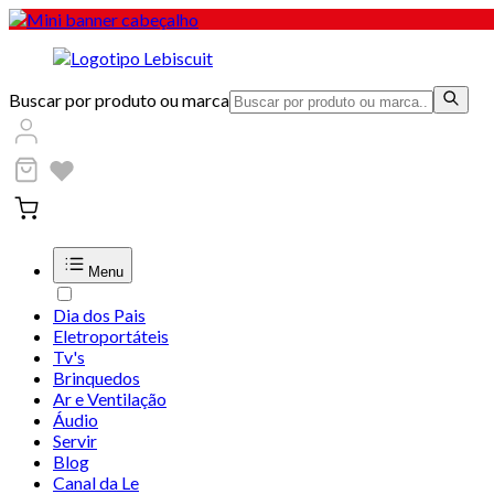
Buscar por produto ou marca
Menu
Dia dos Pais
Eletroportáteis
Tv's
Brinquedos
Ar e Ventilação
Áudio
Servir
Blog
Canal da Le