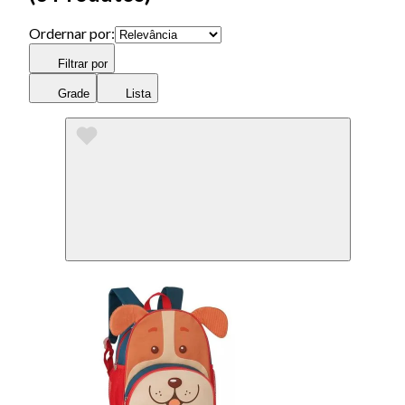
Ordernar por:
Filtrar por
Grade
Lista