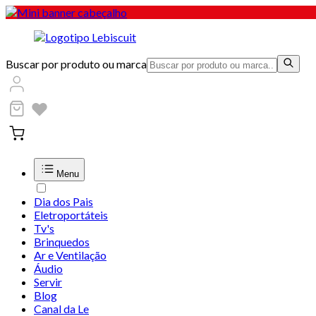
Buscar por produto ou marca
Menu
Dia dos Pais
Eletroportáteis
Tv's
Brinquedos
Ar e Ventilação
Áudio
Servir
Blog
Canal da Le