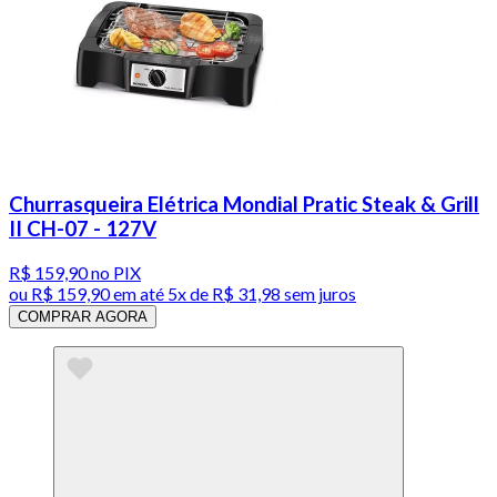
Churrasqueira Elétrica Mondial Pratic Steak & Grill
II CH-07 - 127V
R$ 159,90
no PIX
ou
R$ 159,90
em até
5x de R$ 31,98 sem juros
COMPRAR AGORA