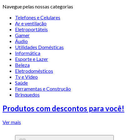
Navegue pelas nossas categorias
Telefones e Celulares
Ar e ventilação
Eletroportáteis
Gamer
Áudio
Utilidades Domésticas
Informática
Esporte e Lazer
Beleza
Eletrodomésticos
Tv e Vídeo
Saúde
Ferramentas e Construção
Brinquedos
Produtos com descontos para você!
Ver mais