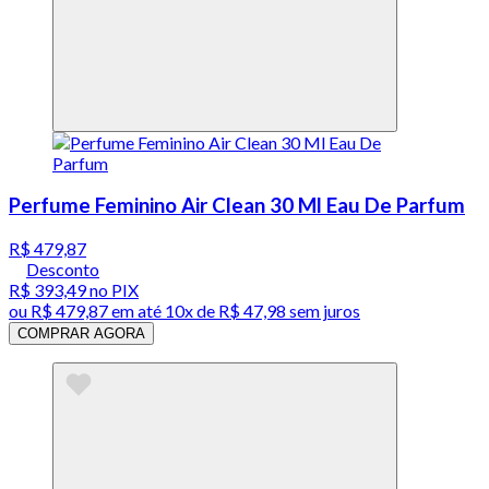
Perfume Feminino Air Clean 30 Ml Eau De Parfum
R$ 479,87
Desconto
R$ 393,49
no PIX
ou
R$ 479,87
em até
10x de R$ 47,98 sem juros
COMPRAR AGORA