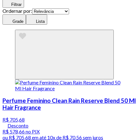
Filtrar
Ordernar por:
Grade
Lista
Perfume Feminino Clean Rain Reserve Blend 50 Ml
Hair Fragrance
R$ 705,68
Desconto
R$ 578,66
no PIX
ou
R$ 705,68
em até
10x de R$ 70,56 sem juros