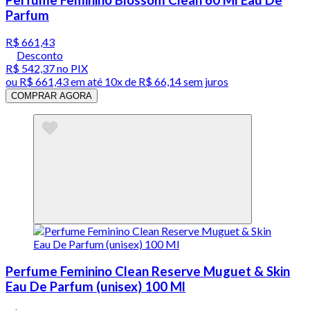
Parfum
R$ 661,43
Desconto
R$ 542,37
no PIX
ou
R$ 661,43
em até
10x de R$ 66,14 sem juros
COMPRAR AGORA
Perfume Feminino Clean Reserve Muguet & Skin
Eau De Parfum (unisex) 100 Ml