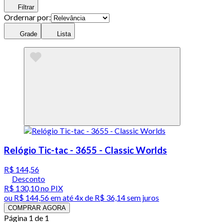
Filtrar
Ordernar por:
Grade
Lista
Relógio Tic-tac - 3655 - Classic Worlds
R$ 144,56
Desconto
R$ 130,10
no PIX
ou
R$ 144,56
em até
4x de R$ 36,14 sem juros
COMPRAR AGORA
Página 1 de 1