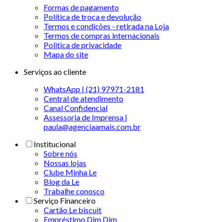
Formas de pagamento
Política de troca e devolução
Termos e condições - retirada na Loja
Termos de compras internacionais
Politica de privacidade
Mapa do site
Serviços ao cliente
WhatsApp | (21) 97971-2181
Central de atendimento
Canal Confidencial
Assessoria de Imprensa |
paula@agenciaamais.com.br
Institucional
Sobre nós
Nossas lojas
Clube Minha Le
Blog da Le
Trabalhe conosco
Serviço Financeiro
Cartão Le biscuit
Empréstimo Dim Dim