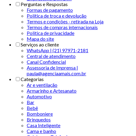
Perguntas e Respostas
Formas de pagamento
Política de troca e devolução
Termos e condições - retirada na Loja
Termos de compras internacionais
Politica de privacidade
Mapa do site
Serviços ao cliente
WhatsApp | (21) 97971-2181
Central de atendimento
Canal Confidencial
Assessoria de Imprensa |
paula@agenciaamais.com.br
Categorias
Ar e ventilação
Armarinho e Artesanato
Automotivo
Bar
Bebê
Bomboniere
Brinquedos
Casa Inteligente
Cama e banho