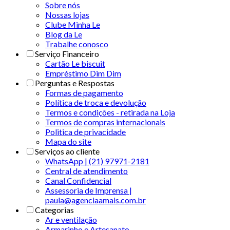
Sobre nós
Nossas lojas
Clube Minha Le
Blog da Le
Trabalhe conosco
Serviço Financeiro
Cartão Le biscuit
Empréstimo Dim Dim
Perguntas e Respostas
Formas de pagamento
Política de troca e devolução
Termos e condições - retirada na Loja
Termos de compras internacionais
Politica de privacidade
Mapa do site
Serviços ao cliente
WhatsApp | (21) 97971-2181
Central de atendimento
Canal Confidencial
Assessoria de Imprensa |
paula@agenciaamais.com.br
Categorias
Ar e ventilação
Armarinho e Artesanato