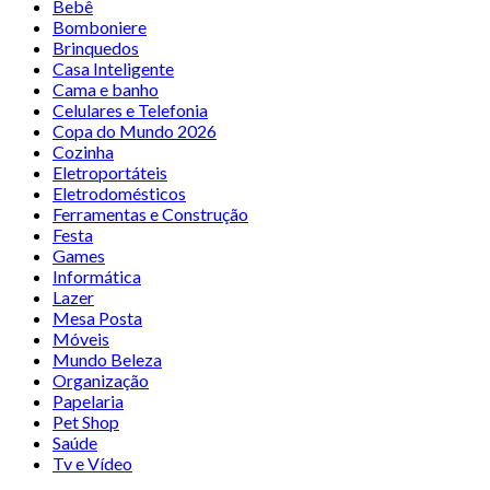
Bebê
Bomboniere
Brinquedos
Casa Inteligente
Cama e banho
Celulares e Telefonia
Copa do Mundo 2026
Cozinha
Eletroportáteis
Eletrodomésticos
Ferramentas e Construção
Festa
Games
Informática
Lazer
Mesa Posta
Móveis
Mundo Beleza
Organização
Papelaria
Pet Shop
Saúde
Tv e Vídeo