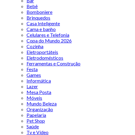
Bar
Bebê
Bomboniere
Brinquedos
Casa Inteligente
Cama e banho
Celulares e Telefonia
Copa do Mundo 2026
Cozinha
Eletroportáteis
Eletrodomésticos
Ferramentas e Construção
Festa
Games
Informática
Lazer
Mesa Posta
Móveis
Mundo Beleza
Organização
Papelaria
Pet Shop
Saúde
Tv e Vídeo