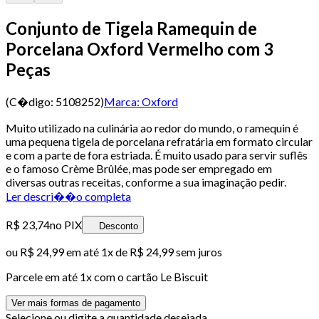
Conjunto de Tigela Ramequin de
Porcelana Oxford Vermelho com 3
Peças
(C�digo:
5108252
)
Marca:
Oxford
Muito utilizado na culinária ao redor do mundo, o ramequin é
uma pequena tigela de porcelana refratária em formato circular
e com a parte de fora estriada. É muito usado para servir suflês
e o famoso Crème Brûlée, mas pode ser empregado em
diversas outras receitas, conforme a sua imaginação pedir.
Ler descri��o completa
R$ 23,74
no PIX
Desconto
ou
R$ 24,99
em até 1x de
R$ 24,99
sem juros
Parcele em até
1
x com o cartão
Le Biscuit
Ver mais formas de pagamento
Selecione ou digite a quantidade desejada