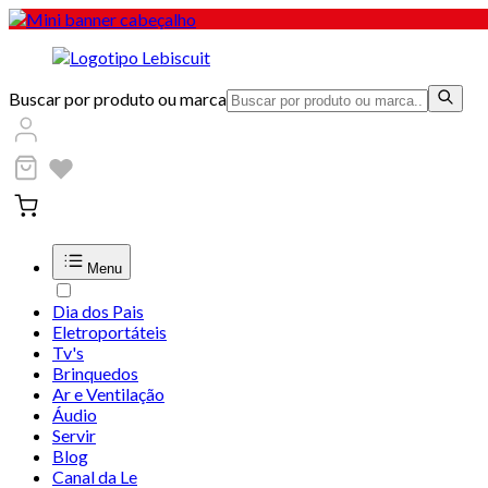
Buscar por produto ou marca
Menu
Dia dos Pais
Eletroportáteis
Tv's
Brinquedos
Ar e Ventilação
Áudio
Servir
Blog
Canal da Le