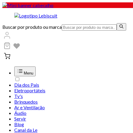
Buscar por produto ou marca
Menu
Dia dos Pais
Eletroportáteis
Tv's
Brinquedos
Ar e Ventilação
Áudio
Servir
Blog
Canal da Le