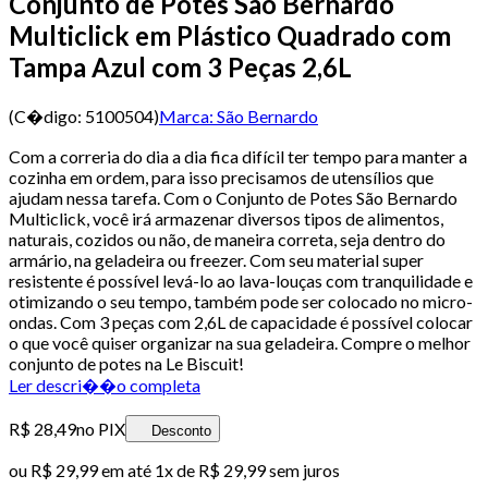
Conjunto de Potes São Bernardo
Multiclick em Plástico Quadrado com
Tampa Azul com 3 Peças 2,6L
(C�digo:
5100504
)
Marca:
São Bernardo
Com a correria do dia a dia fica difícil ter tempo para manter a
cozinha em ordem, para isso precisamos de utensílios que
ajudam nessa tarefa. Com o Conjunto de Potes São Bernardo
Multiclick, você irá armazenar diversos tipos de alimentos,
naturais, cozidos ou não, de maneira correta, seja dentro do
armário, na geladeira ou freezer. Com seu material super
resistente é possível levá-lo ao lava-louças com tranquilidade e
otimizando o seu tempo, também pode ser colocado no micro-
ondas. Com 3 peças com 2,6L de capacidade é possível colocar
o que você quiser organizar na sua geladeira. Compre o melhor
conjunto de potes na Le Biscuit!
Ler descri��o completa
R$ 28,49
no PIX
Desconto
ou
R$ 29,99
em até 1x de
R$ 29,99
sem juros