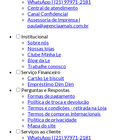
WhatsApp | (21) 97971-2181
Central de atendimento
Canal Confidencial
Assessoria de Imprensa |
paula@agenciaamais.com.br
Institucional
Sobre nós
Nossas lojas
Clube Minha Le
Blog da Le
Trabalhe conosco
Serviço Financeiro
Cartão Le biscuit
Empréstimo Dim Dim
Perguntas e Respostas
Formas de pagamento
Política de troca e devolução
Termos e condições - retirada na Loja
Termos de compras internacionais
Politica de privacidade
Mapa do site
Serviços ao cliente
WhatsApp | (21) 97971-2181