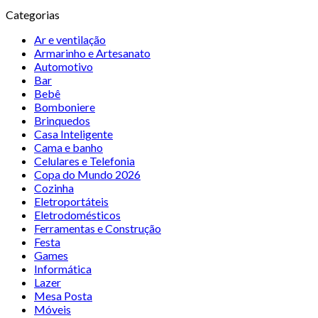
Categorias
Ar e ventilação
Armarinho e Artesanato
Automotivo
Bar
Bebê
Bomboniere
Brinquedos
Casa Inteligente
Cama e banho
Celulares e Telefonia
Copa do Mundo 2026
Cozinha
Eletroportáteis
Eletrodomésticos
Ferramentas e Construção
Festa
Games
Informática
Lazer
Mesa Posta
Móveis