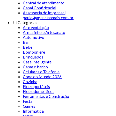
Central de atendimento
Canal Confidencial
Assessoria de Imprensa |
paula@agenciaamais.com.br
Categorias
Ar e ventilação
Armarinho e Artesanato
Automotivo
Bar
Bebê
Bomboniere
Brinquedos
Casa Inteligente
Cama e banho
Celulares e Telefonia
Copa do Mundo 2026
Cozinha
Eletroportáteis
Eletrodomésticos
Ferramentas e Construção
Festa
Games
Informática
Lazer