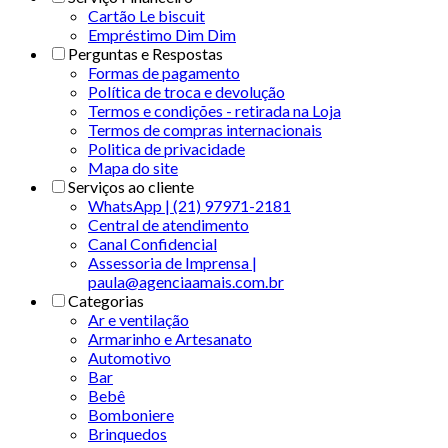
Cartão Le biscuit
Empréstimo Dim Dim
Perguntas e Respostas
Formas de pagamento
Política de troca e devolução
Termos e condições - retirada na Loja
Termos de compras internacionais
Politica de privacidade
Mapa do site
Serviços ao cliente
WhatsApp | (21) 97971-2181
Central de atendimento
Canal Confidencial
Assessoria de Imprensa |
paula@agenciaamais.com.br
Categorias
Ar e ventilação
Armarinho e Artesanato
Automotivo
Bar
Bebê
Bomboniere
Brinquedos