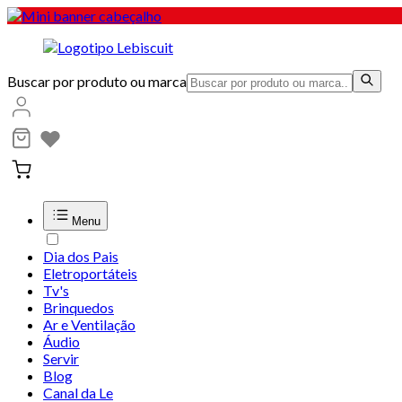
Buscar por produto ou marca
Menu
Dia dos Pais
Eletroportáteis
Tv's
Brinquedos
Ar e Ventilação
Áudio
Servir
Blog
Canal da Le