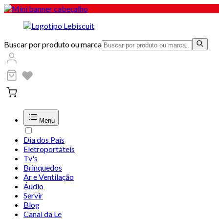
Buscar por produto ou marca
Menu
Dia dos Pais
Eletroportáteis
Tv's
Brinquedos
Ar e Ventilação
Áudio
Servir
Blog
Canal da Le