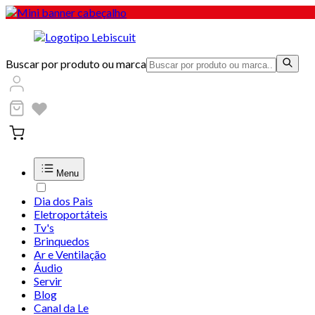
Buscar por produto ou marca
Menu
Dia dos Pais
Eletroportáteis
Tv's
Brinquedos
Ar e Ventilação
Áudio
Servir
Blog
Canal da Le