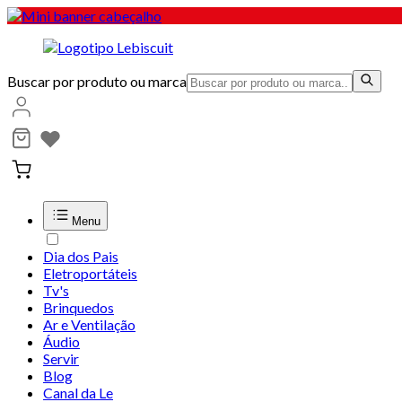
Buscar por produto ou marca
Menu
Dia dos Pais
Eletroportáteis
Tv's
Brinquedos
Ar e Ventilação
Áudio
Servir
Blog
Canal da Le