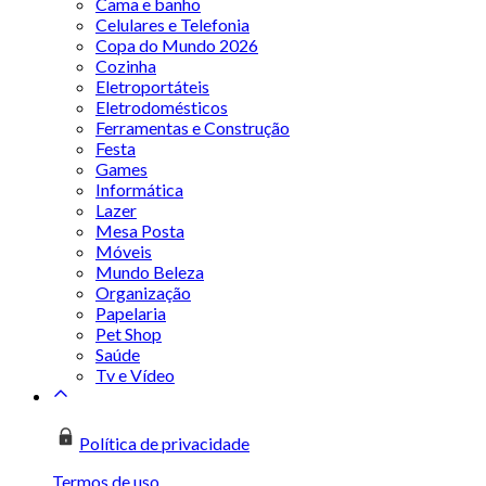
Cama e banho
Celulares e Telefonia
Copa do Mundo 2026
Cozinha
Eletroportáteis
Eletrodomésticos
Ferramentas e Construção
Festa
Games
Informática
Lazer
Mesa Posta
Móveis
Mundo Beleza
Organização
Papelaria
Pet Shop
Saúde
Tv e Vídeo
Política de privacidade
Termos de uso