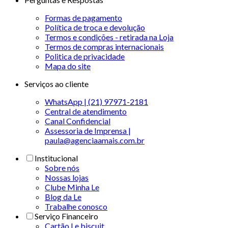
Formas de pagamento
Política de troca e devolução
Termos e condições - retirada na Loja
Termos de compras internacionais
Politica de privacidade
Mapa do site
Serviços ao cliente
WhatsApp | (21) 97971-2181
Central de atendimento
Canal Confidencial
Assessoria de Imprensa |
paula@agenciaamais.com.br
Institucional
Sobre nós
Nossas lojas
Clube Minha Le
Blog da Le
Trabalhe conosco
Serviço Financeiro
Cartão Le biscuit