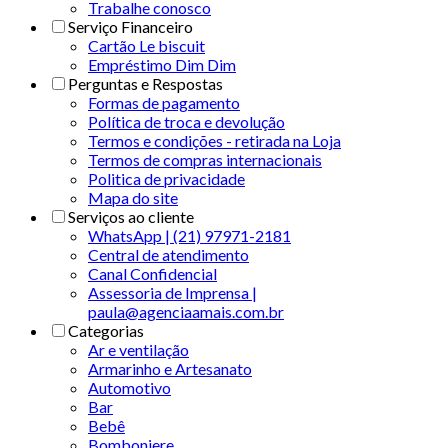
Trabalhe conosco
Serviço Financeiro
Cartão Le biscuit
Empréstimo Dim Dim
Perguntas e Respostas
Formas de pagamento
Política de troca e devolução
Termos e condições - retirada na Loja
Termos de compras internacionais
Politica de privacidade
Mapa do site
Serviços ao cliente
WhatsApp | (21) 97971-2181
Central de atendimento
Canal Confidencial
Assessoria de Imprensa |
paula@agenciaamais.com.br
Categorias
Ar e ventilação
Armarinho e Artesanato
Automotivo
Bar
Bebê
Bomboniere