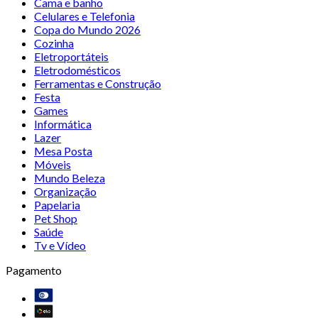
Cama e banho
Celulares e Telefonia
Copa do Mundo 2026
Cozinha
Eletroportáteis
Eletrodomésticos
Ferramentas e Construção
Festa
Games
Informática
Lazer
Mesa Posta
Móveis
Mundo Beleza
Organização
Papelaria
Pet Shop
Saúde
Tv e Vídeo
Pagamento