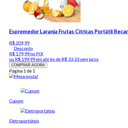
Espremedor Laranja Frutas Citricas Portátil Reca
R$ 209,99
Desconto
R$ 179,99
no PIX
ou
R$ 199,99
em até
6x de R$ 33,33 sem juros
COMPRAR AGORA
Página 1 de 1
Cupom
Eletroportáteis