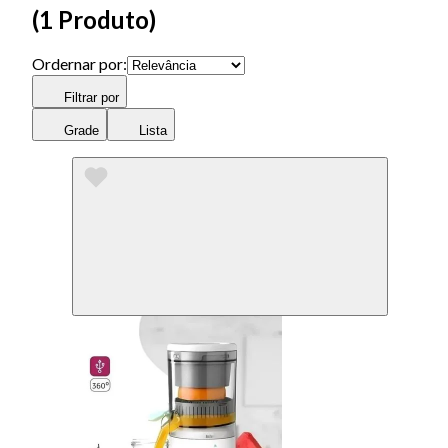
(
1 Produto
)
Ordernar por:
Filtrar por
Grade
Lista