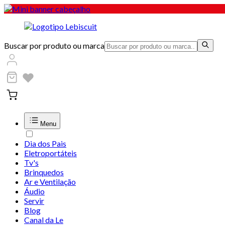
Buscar por produto ou marca
Menu
Dia dos Pais
Eletroportáteis
Tv's
Brinquedos
Ar e Ventilação
Áudio
Servir
Blog
Canal da Le