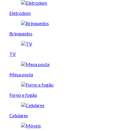
Eletrodom
Brinquedos
TV
Mesa posta
Forno e fogão
Celulares