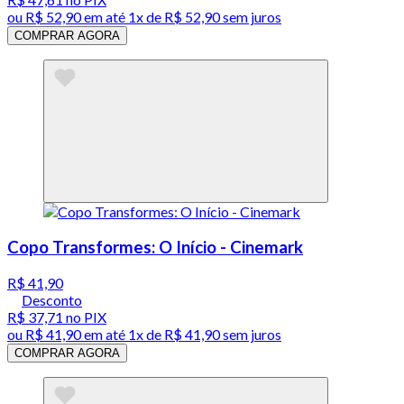
ou
R$ 52,90
em até 1x de
R$ 52,90
sem juros
COMPRAR AGORA
Copo Transformes: O Início - Cinemark
R$ 41,90
Desconto
R$ 37,71
no PIX
ou
R$ 41,90
em até 1x de
R$ 41,90
sem juros
COMPRAR AGORA