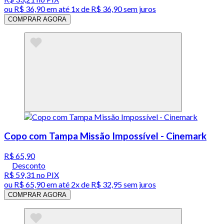
ou
R$ 36,90
em até 1x de
R$ 36,90
sem juros
COMPRAR AGORA
Copo com Tampa Missão Impossível - Cinemark
R$ 65,90
Desconto
R$ 59,31
no PIX
ou
R$ 65,90
em até
2x de R$ 32,95 sem juros
COMPRAR AGORA