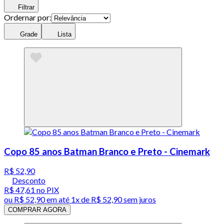
Filtrar
Ordernar por:
Grade
Lista
Copo 85 anos Batman Branco e Preto - Cinemark
R$ 52,90
Desconto
R$ 47,61
no PIX
ou
R$ 52,90
em até 1x de
R$ 52,90
sem juros
COMPRAR AGORA