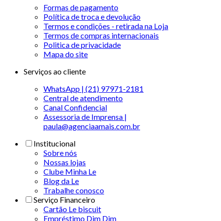
Formas de pagamento
Política de troca e devolução
Termos e condições - retirada na Loja
Termos de compras internacionais
Politica de privacidade
Mapa do site
Serviços ao cliente
WhatsApp | (21) 97971-2181
Central de atendimento
Canal Confidencial
Assessoria de Imprensa |
paula@agenciaamais.com.br
Institucional
Sobre nós
Nossas lojas
Clube Minha Le
Blog da Le
Trabalhe conosco
Serviço Financeiro
Cartão Le biscuit
Empréstimo Dim Dim