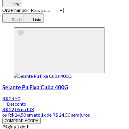
Filtrar
Ordernar por:
Grade
Lista
Selante Pu Fixa Cuba 400G
R$ 24,50
Desconto
R$ 22,05
no PIX
ou
R$ 24,50
em até 1x de
R$ 24,50
sem juros
COMPRAR AGORA
Página 1 de 1