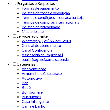
Perguntas e Respostas
Formas de pagamento
Política de troca e devolução
Termos e condições - retirada na Loja
Termos de compras internacionais
Politica de privacidade
Mapa do site
Serviços ao cliente
WhatsApp | (21) 97971-2181
Central de atendimento
Canal Confidencial
Assessoria de Imprensa |
paula@agenciaamais.com.br
Categorias
Ar e ventilação
Armarinho e Artesanato
Automotivo
Bar
Bebê
Bomboniere
Brinquedos
Casa Inteligente
Cama e banho