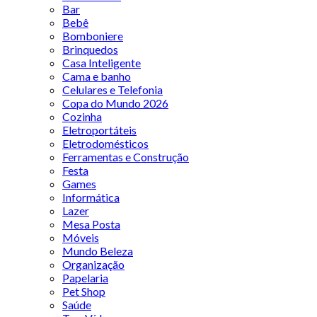
Bar
Bebê
Bomboniere
Brinquedos
Casa Inteligente
Cama e banho
Celulares e Telefonia
Copa do Mundo 2026
Cozinha
Eletroportáteis
Eletrodomésticos
Ferramentas e Construção
Festa
Games
Informática
Lazer
Mesa Posta
Móveis
Mundo Beleza
Organização
Papelaria
Pet Shop
Saúde