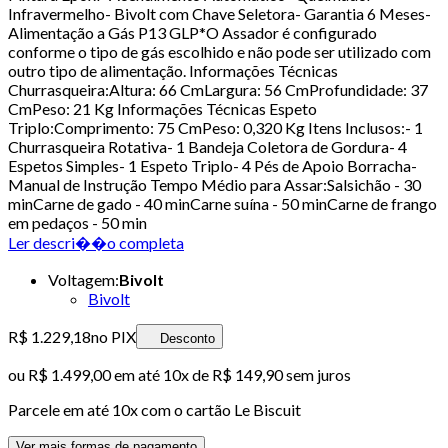
Infravermelho- Bivolt com Chave Seletora- Garantia 6 Meses-
Alimentação a Gás P13 GLP*O Assador é configurado
conforme o tipo de gás escolhido e não pode ser utilizado com
outro tipo de alimentação. Informações Técnicas
Churrasqueira:Altura: 66 CmLargura: 56 CmProfundidade: 37
CmPeso: 21 Kg Informações Técnicas Espeto
Triplo:Comprimento: 75 CmPeso: 0,320 Kg Itens Inclusos:- 1
Churrasqueira Rotativa- 1 Bandeja Coletora de Gordura- 4
Espetos Simples- 1 Espeto Triplo- 4 Pés de Apoio Borracha-
Manual de Instrução Tempo Médio para Assar:Salsichão - 30
minCarne de gado - 40 minCarne suína - 50 minCarne de frango
em pedaços - 50 min
Ler descri��o completa
Voltagem
:
Bivolt
Bivolt
R$ 1.229,18
no PIX
Desconto
ou
R$ 1.499,00
em até
10x de R$ 149,90 sem juros
Parcele em até
10
x com o cartão
Le Biscuit
Ver mais formas de pagamento