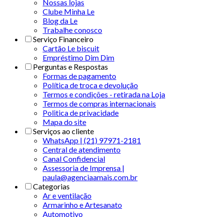
Nossas lojas
Clube Minha Le
Blog da Le
Trabalhe conosco
Serviço Financeiro
Cartão Le biscuit
Empréstimo Dim Dim
Perguntas e Respostas
Formas de pagamento
Política de troca e devolução
Termos e condições - retirada na Loja
Termos de compras internacionais
Politica de privacidade
Mapa do site
Serviços ao cliente
WhatsApp | (21) 97971-2181
Central de atendimento
Canal Confidencial
Assessoria de Imprensa |
paula@agenciaamais.com.br
Categorias
Ar e ventilação
Armarinho e Artesanato
Automotivo