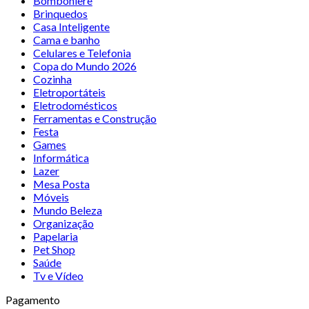
Bomboniere
Brinquedos
Casa Inteligente
Cama e banho
Celulares e Telefonia
Copa do Mundo 2026
Cozinha
Eletroportáteis
Eletrodomésticos
Ferramentas e Construção
Festa
Games
Informática
Lazer
Mesa Posta
Móveis
Mundo Beleza
Organização
Papelaria
Pet Shop
Saúde
Tv e Vídeo
Pagamento