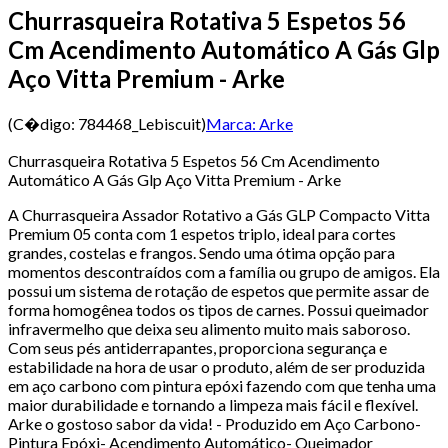
Churrasqueira Rotativa 5 Espetos 56
Cm Acendimento Automático A Gás Glp
Aço Vitta Premium - Arke
(C�digo:
784468_Lebiscuit
)
Marca:
Arke
Churrasqueira Rotativa 5 Espetos 56 Cm Acendimento
Automático A Gás Glp Aço Vitta Premium - Arke
A Churrasqueira Assador Rotativo a Gás GLP Compacto Vitta
Premium 05 conta com 1 espetos triplo, ideal para cortes
grandes, costelas e frangos. Sendo uma ótima opção para
momentos descontraídos com a família ou grupo de amigos. Ela
possui um sistema de rotação de espetos que permite assar de
forma homogênea todos os tipos de carnes. Possui queimador
infravermelho que deixa seu alimento muito mais saboroso.
Com seus pés antiderrapantes, proporciona segurança e
estabilidade na hora de usar o produto, além de ser produzida
em aço carbono com pintura epóxi fazendo com que tenha uma
maior durabilidade e tornando a limpeza mais fácil e flexível.
Arke o gostoso sabor da vida! - Produzido em Aço Carbono-
Pintura Epóxi- Acendimento Automático- Queimador