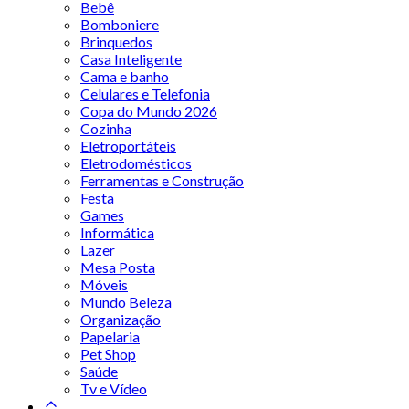
Bebê
Bomboniere
Brinquedos
Casa Inteligente
Cama e banho
Celulares e Telefonia
Copa do Mundo 2026
Cozinha
Eletroportáteis
Eletrodomésticos
Ferramentas e Construção
Festa
Games
Informática
Lazer
Mesa Posta
Móveis
Mundo Beleza
Organização
Papelaria
Pet Shop
Saúde
Tv e Vídeo