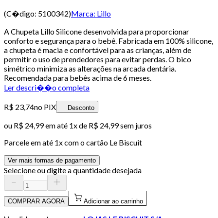
(C�digo:
5100342
)
Marca:
Lillo
A Chupeta Lillo Silicone desenvolvida para proporcionar
conforto e segurança para o bebê. Fabricada em 100% silicone,
a chupeta é macia e confortável para as crianças, além de
permitir o uso de prendedores para evitar perdas. O bico
simétrico minimiza as alterações na arcada dentária.
Recomendada para bebês acima de 6 meses.
Ler descri��o completa
R$ 23,74
no PIX
Desconto
ou
R$ 24,99
em até 1x de
R$ 24,99
sem juros
Parcele em até
1
x com o cartão
Le Biscuit
Ver mais formas de pagamento
Selecione ou digite a quantidade desejada
COMPRAR AGORA
Adicionar ao carrinho