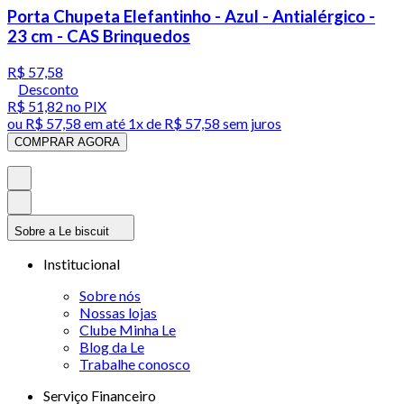
Porta Chupeta Elefantinho - Azul - Antialérgico -
23 cm - CAS Brinquedos
R$ 57,58
Desconto
R$ 51,82
no PIX
ou
R$ 57,58
em até 1x de
R$ 57,58
sem juros
COMPRAR AGORA
Sobre a Le biscuit
Institucional
Sobre nós
Nossas lojas
Clube Minha Le
Blog da Le
Trabalhe conosco
Serviço Financeiro