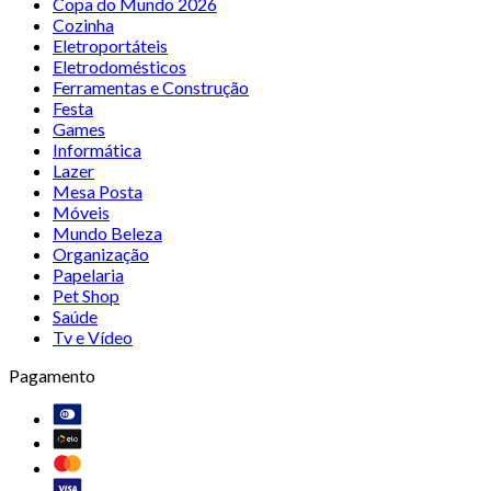
Copa do Mundo 2026
Cozinha
Eletroportáteis
Eletrodomésticos
Ferramentas e Construção
Festa
Games
Informática
Lazer
Mesa Posta
Móveis
Mundo Beleza
Organização
Papelaria
Pet Shop
Saúde
Tv e Vídeo
Pagamento