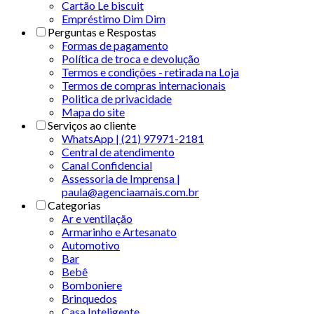
Cartão Le biscuit
Empréstimo Dim Dim
Perguntas e Respostas
Formas de pagamento
Política de troca e devolução
Termos e condições - retirada na Loja
Termos de compras internacionais
Politica de privacidade
Mapa do site
Serviços ao cliente
WhatsApp | (21) 97971-2181
Central de atendimento
Canal Confidencial
Assessoria de Imprensa |
paula@agenciaamais.com.br
Categorias
Ar e ventilação
Armarinho e Artesanato
Automotivo
Bar
Bebê
Bomboniere
Brinquedos
Casa Inteligente