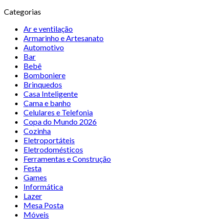
Categorias
Ar e ventilação
Armarinho e Artesanato
Automotivo
Bar
Bebê
Bomboniere
Brinquedos
Casa Inteligente
Cama e banho
Celulares e Telefonia
Copa do Mundo 2026
Cozinha
Eletroportáteis
Eletrodomésticos
Ferramentas e Construção
Festa
Games
Informática
Lazer
Mesa Posta
Móveis