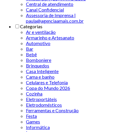
Central de atendimento
Canal Confidencial
Assessoria de Imprensa |
paula@agenciaamais.com.br
Categorias
Ar e ventilação
Armarinho e Artesanato
Automotivo
Bar
Bebê
Bomboniere
Brinquedos
Casa Inteligente
Cama e banho
Celulares e Telefonia
Copa do Mundo 2026
Cozinha
Eletroportáteis
Eletrodomésticos
Ferramentas e Construção
Festa
Games
Informática