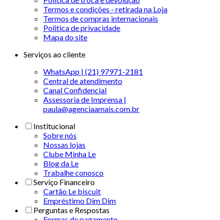
Termos e condições - retirada na Loja
Termos de compras internacionais
Politica de privacidade
Mapa do site
Serviços ao cliente
WhatsApp | (21) 97971-2181
Central de atendimento
Canal Confidencial
Assessoria de Imprensa |
paula@agenciaamais.com.br
Institucional
Sobre nós
Nossas lojas
Clube Minha Le
Blog da Le
Trabalhe conosco
Serviço Financeiro
Cartão Le biscuit
Empréstimo Dim Dim
Perguntas e Respostas
Formas de pagamento