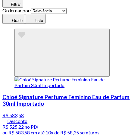
Filtrar
Ordernar por:
Grade
Lista
Chloé Signature Perfume Feminino Eau de Parfum
30ml Importado
R$ 583,58
Desconto
R$ 525,22
no PIX
ou
R$ 583,58
em até
10x de R$ 58,35 sem juros