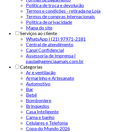
Política de troca e devolução
Termos e condições - retirada na Loja
Termos de compras internacionais
Politica de privacidade
Mapa do site
Serviços ao cliente
WhatsApp | (21) 97971-2181
Central de atendimento
Canal Confidencial
Assessoria de Imprensa |
paula@agenciaamais.com.br
Categorias
Ar e ventilação
Armarinho e Artesanato
Automotivo
Bar
Bebê
Bomboniere
Brinquedos
Casa Inteligente
Cama e banho
Celulares e Telefonia
Copa do Mundo 2026