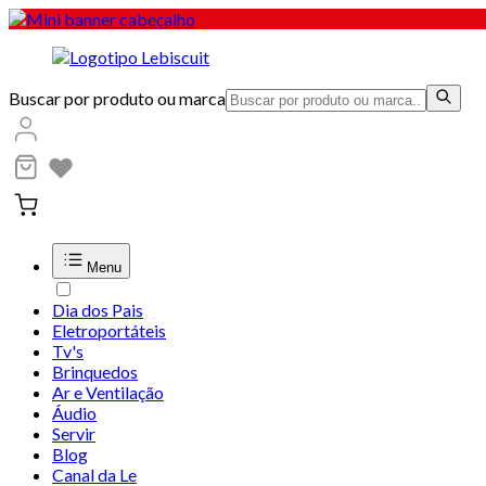
Buscar por produto ou marca
Menu
Dia dos Pais
Eletroportáteis
Tv's
Brinquedos
Ar e Ventilação
Áudio
Servir
Blog
Canal da Le