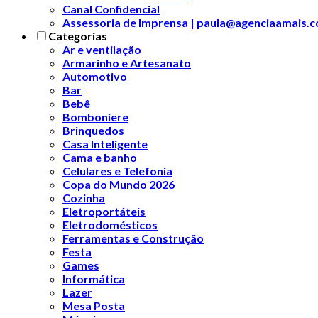
Canal Confidencial
Assessoria de Imprensa | paula@agenciaamais.
Categorias
Ar e ventilação
Armarinho e Artesanato
Automotivo
Bar
Bebê
Bomboniere
Brinquedos
Casa Inteligente
Cama e banho
Celulares e Telefonia
Copa do Mundo 2026
Cozinha
Eletroportáteis
Eletrodomésticos
Ferramentas e Construção
Festa
Games
Informática
Lazer
Mesa Posta