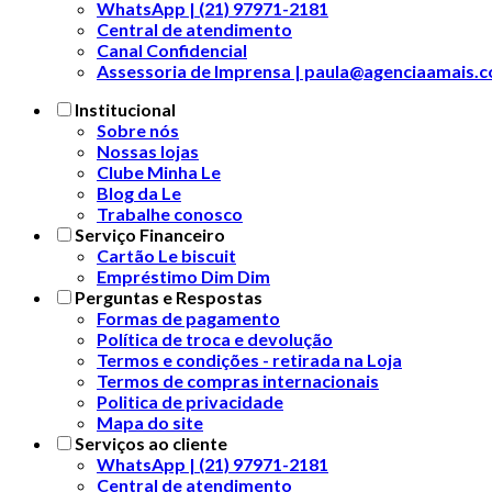
WhatsApp | (21) 97971-2181
Central de atendimento
Canal Confidencial
Assessoria de Imprensa | paula@agenciaamais.
Institucional
Sobre nós
Nossas lojas
Clube Minha Le
Blog da Le
Trabalhe conosco
Serviço Financeiro
Cartão Le biscuit
Empréstimo Dim Dim
Perguntas e Respostas
Formas de pagamento
Política de troca e devolução
Termos e condições - retirada na Loja
Termos de compras internacionais
Politica de privacidade
Mapa do site
Serviços ao cliente
WhatsApp | (21) 97971-2181
Central de atendimento