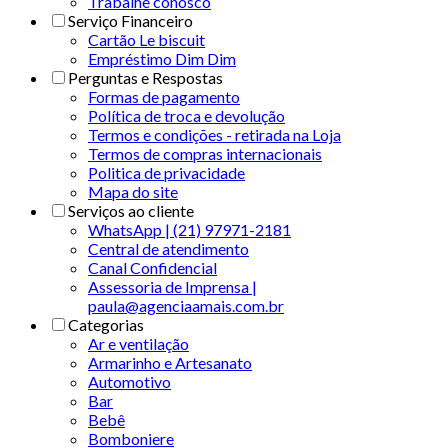
Trabalhe conosco
Serviço Financeiro
Cartão Le biscuit
Empréstimo Dim Dim
Perguntas e Respostas
Formas de pagamento
Política de troca e devolução
Termos e condições - retirada na Loja
Termos de compras internacionais
Politica de privacidade
Mapa do site
Serviços ao cliente
WhatsApp | (21) 97971-2181
Central de atendimento
Canal Confidencial
Assessoria de Imprensa |
paula@agenciaamais.com.br
Categorias
Ar e ventilação
Armarinho e Artesanato
Automotivo
Bar
Bebê
Bomboniere