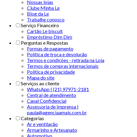
Nossas lojas
Clube Minha Le
Blog da Le
Trabalhe conosco
Serviço Financeiro
Cartão Le biscuit
Empréstimo Dim Dim
Perguntas e Respostas
Formas de pagamento
Política de troca e devolução
Termos e condições - retirada na Loja
Termos de compras internacionais
Politica de privacidade
Mapa do site
Serviços ao cliente
WhatsApp | (21) 97971-2181
Central de atendimento
Canal Confidencial
Assessoria de Imprensa |
paula@agenciaamais.com.br
Categorias
Ar e ventilação
Armarinho e Artesanato
Automotivo