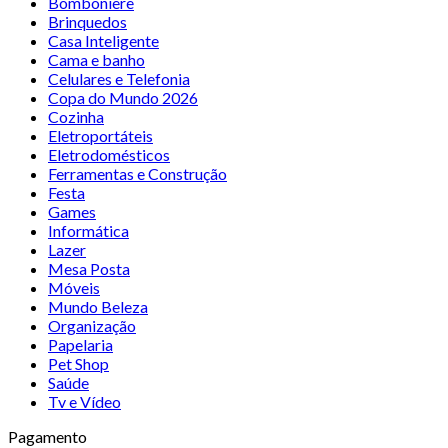
Bomboniere
Brinquedos
Casa Inteligente
Cama e banho
Celulares e Telefonia
Copa do Mundo 2026
Cozinha
Eletroportáteis
Eletrodomésticos
Ferramentas e Construção
Festa
Games
Informática
Lazer
Mesa Posta
Móveis
Mundo Beleza
Organização
Papelaria
Pet Shop
Saúde
Tv e Vídeo
Pagamento