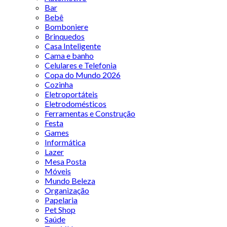
Bar
Bebê
Bomboniere
Brinquedos
Casa Inteligente
Cama e banho
Celulares e Telefonia
Copa do Mundo 2026
Cozinha
Eletroportáteis
Eletrodomésticos
Ferramentas e Construção
Festa
Games
Informática
Lazer
Mesa Posta
Móveis
Mundo Beleza
Organização
Papelaria
Pet Shop
Saúde