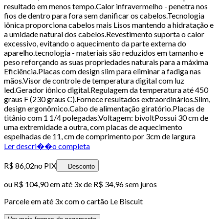
resultado em menos tempo.Calor infravermelho - penetra nos
fios de dentro para fora sem danificar os cabelos.Tecnologia
iônica proporciona cabelos mais Lisos mantendo a hidratação e
a umidade natural dos cabelos.Revestimento suporta o calor
excessivo, evitando o aquecimento da parte externa do
aparelho.tecnologia - materiais são reduzidos em tamanho e
peso reforçando as suas propriedades naturais para a máxima
Eficiência.Placas com design slim para eliminar a fadiga nas
mãos.Visor de controle de temperatura digital com luz
led.Gerador iônico digital.Regulagem da temperatura até 450
graus F (230 graus C).Fornece resultados extraordinários.Slim,
design ergonômico.Cabo de alimentação giratório.Placas de
titânio com 1 1/4 polegadas.Voltagem: bivoltPossui 30 cm de
uma extremidade a outra, com placas de aquecimento
espelhadas de 11, cm de comprimento por 3cm de largura
Ler descri��o completa
R$ 86,02
no PIX
Desconto
ou
R$ 104,90
em até
3x de R$ 34,96 sem juros
Parcele em até
3
x com o cartão
Le Biscuit