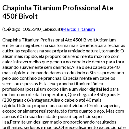
Chapinha Titanium Profissional Ate
450f Bivolt
(C�digo:
1065340_Lebiscuit
)
Marca:
Titanium
Chapinha Titanium Profissional Ate 450f BivoltA titanium
emite íons negativos na sua forma mais benéfica para fechar as
cutículas capilares na sua própria umidade natural, tornando O
alisar mais rápido, ela proporciona rendimento máximo com
calor infravermelho que penetra no cabelo de dentro para fora
alisando suavemente sem danificar.Alisa o seu cabelo até 40
mais rápido, eliminando danos e reduzindo o Stress provocado
pelo uso contínuo de pranchas, Especialmente em cabelos
secos ou espessos.Esta leve prancha titanium iônica
profissional possui um corpo slim e um visor digital led para
melhor controle da Temperatura, Que chega até 450 graus F -
(230 graus c).Vantagens:Alisa o cabelo até 40 mais
rápido.Titânio: proporciona condutividade térmica superior,
excepcionalmente resistente, tão forte quanto o aço, Mas com
apenas 60 da sua densidade, possui superfície super
lisa.Permite um deslizar macio proporcionando resultados
brilhantes, sedosos e macios.Oferece alisamento excepcional e